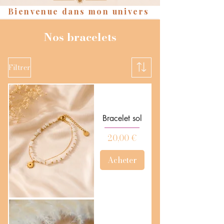
Bienvenue dans mon univers
Nos bracelets
Filtrer
Bracelet sol
Prix
20,00 €
Acheter