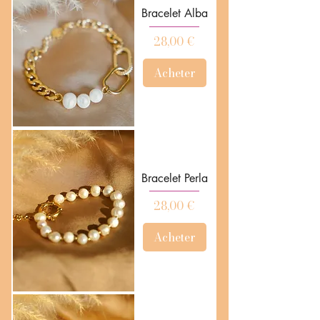
Bracelet Alba
Prix
28,00 €
Acheter
Bracelet Perla
Prix
28,00 €
Acheter