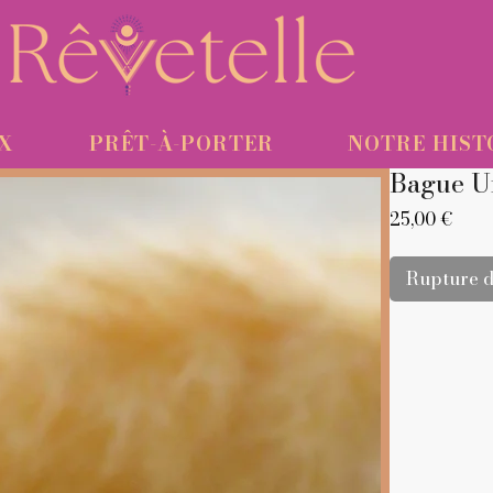
UX
PRÊT-À-PORTER
NOTRE HIST
Bague U
Prix
25,00 €
Rupture d